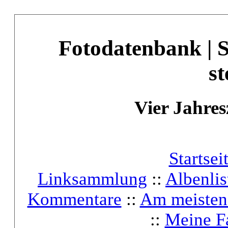
Fotodatenbank | 
st
Vier Jahres
Startsei
Linksammlung
::
Albenlis
Kommentare
::
Am meisten
::
Meine F