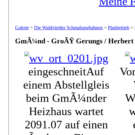
Meine F
Galerie
>
Die Waldviertler Schmalspurbahnen
>
Planbetrieb
>
GmÃ¼nd - GroÃŸ Gerungs / Herbert
eingeschneit
Auf
Vom
einem Abstellgleis
beim GmÃ¼nder
W
Heizhaus wartet
w
2091.07 auf einen