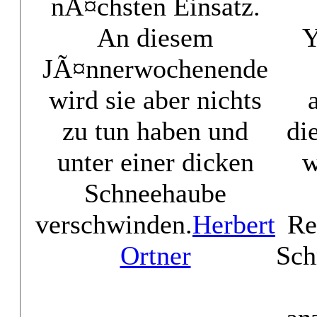
nÃ¤chsten Einsatz.
An diesem
Y
JÃ¤nnerwochenende
wird sie aber nichts
zu tun haben und
di
unter einer dicken
w
Schneehaube
verschwinden.
Herbert
Re
Ortner
Sch