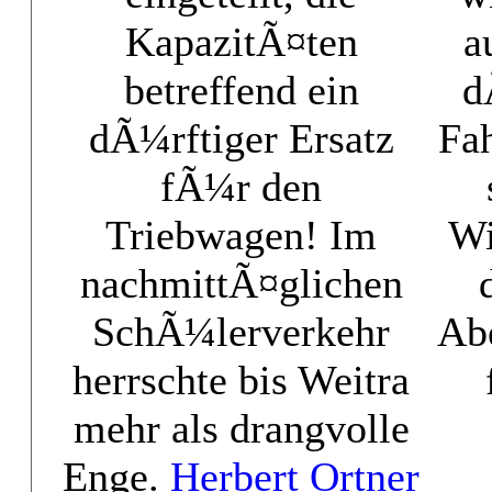
KapazitÃ¤ten
a
betreffend ein
d
dÃ¼rftiger Ersatz
Fah
fÃ¼r den
Triebwagen! Im
Wi
nachmittÃ¤glichen
SchÃ¼lerverkehr
Ab
herrschte bis Weitra
mehr als drangvolle
Enge.
Herbert Ortner