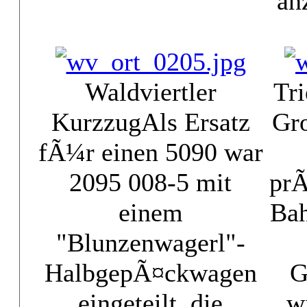
an
Waldviertler
Tri
Kurzzug
Als Ersatz
Gr
fÃ¼r einen 5090 war
2095 008-5 mit
prÃ
einem
Ba
"Blunzenwagerl"-
HalbgepÃ¤ckwagen
G
eingeteilt, die
w