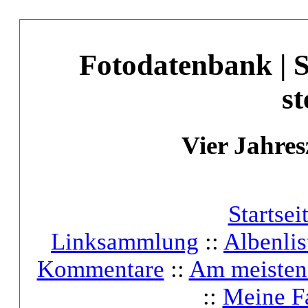
Fotodatenbank | 
st
Vier Jahres
Startsei
Linksammlung
::
Albenlis
Kommentare
::
Am meisten
::
Meine F