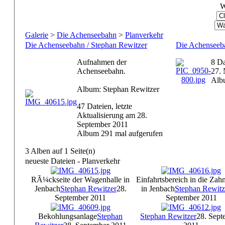
W
Galerie
>
Die Achenseebahn
>
Planverkehr
Die Achenseebahn / Stephan Rewitzer
Die Achenseeba
Aufnahmen der
8 Da
Achenseebahn.
27.
Alb
Album: Stephan Rewitzer
47 Dateien, letzte
Aktualisierung am 28.
September 2011
Album 291 mal aufgerufen
3 Alben auf 1 Seite(n)
neueste Dateien - Planverkehr
RÃ¼ckseite der Wagenhalle in
Einfahrtsbereich in die Zah
Jenbach
Stephan Rewitzer
28.
in Jenbach
Stephan Rewitz
September 2011
September 2011
Bekohlungsanlage
Stephan
Stephan Rewitzer
28. Sept