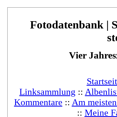
Fotodatenbank | 
st
Vier Jahres
Startsei
Linksammlung
::
Albenlis
Kommentare
::
Am meisten
::
Meine F