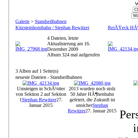
W
Galerie
>
Standseilbahnen
Kitzsteinhornbahn / Stephan Rewitzer
ReiÃŸeck HÃ¶h
4 Dateien, letzte
Aktualisierung am 16.
Dezember 2009
Album 324 mal aufgerufen
3 Alben auf 1 Seite(n)
neueste Dateien - Standseilbahnen
Umsteigen in SchÃ¼tter
2013 wurden noch stolz
von Sektion 2 auf Sektion
50 Jahre HÃ¶henbahn
1
Stephan Rewitzer
27.
gefeiert, die Zukunft ist
Januar 2015
unsicher
Stephan
Per
Rewitzer
27. Januar 2015
i