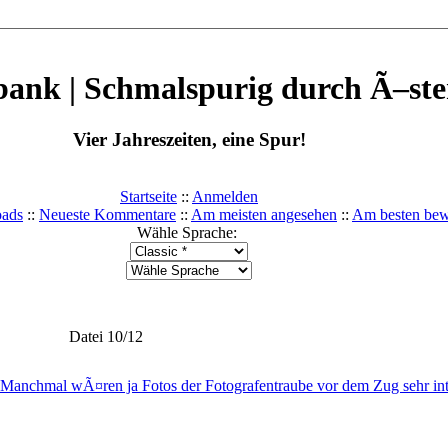
ank | Schmalspurig durch Ã–ste
Vier Jahreszeiten, eine Spur!
Startseite
::
Anmelden
oads
::
Neueste Kommentare
::
Am meisten angesehen
::
Am besten bew
Wähle Sprache:
Datei 10/12