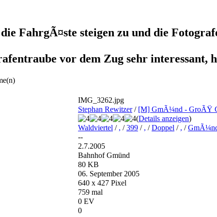
 die FahrgÃ¤ste steigen zu und die Fotogra
fentraube vor dem Zug sehr interessant, hi
me(n)
IMG_3262.jpg
Stephan Rewitzer
/
[M] GmÃ¼nd - GroÃŸ Ge
(
Details anzeigen
)
Waldviertel
/
,
/
399
/
,
/
Doppel
/
,
/
GmÃ¼n
--
2.7.2005
Bahnhof Gmünd
80 KB
06. September 2005
640 x 427 Pixel
759 mal
0 EV
0