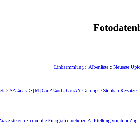
Fotodatenb
Linksammlung
::
Albenliste
::
Neueste Upl
eb
>
SÃ¼dast
>
[M] GmÃ¼nd - GroÃŸ Gerungs / Stephan Rewitzer