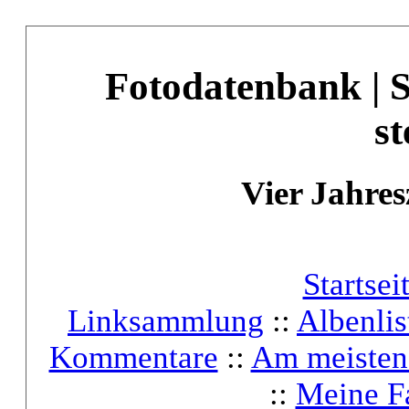
Fotodatenbank | 
st
Vier Jahres
Startsei
Linksammlung
::
Albenlis
Kommentare
::
Am meisten
::
Meine F