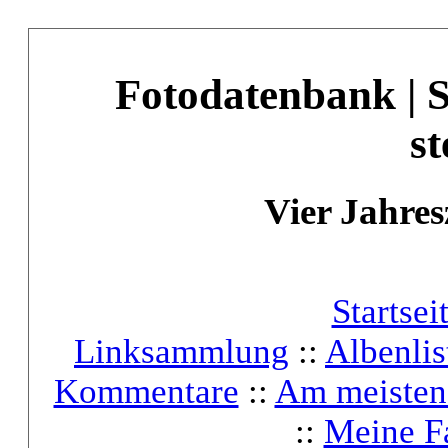
Fotodatenbank | 
st
Vier Jahres
Startsei
Linksammlung
::
Albenlis
Kommentare
::
Am meisten
::
Meine F