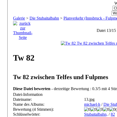
W
Galerie
>
Die Stubaitalbahn
>
Planverkehr (Innsbruck - Fulpm
Datei 13/15
Tw 82
Tw 82 zwischen Telfes und Fulpmes
Diese Datei bewerten
- derzeitige Bewertung : 0.3/5 mit 4 St
Datei-Information
Dateiname:
13.jpg
Name des Albums:
michael-h
/
Die Stu
Bewertung (4 Stimmen):
(
Schlüsselwörter:
Stubaitalbahn,
/
82