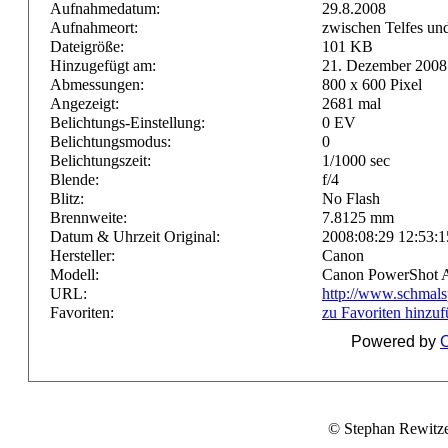
Aufnahmedatum:
29.8.2008
Aufnahmeort:
zwischen Telfes un
Dateigröße:
101 KB
Hinzugefügt am:
21. Dezember 2008
Abmessungen:
800 x 600 Pixel
Angezeigt:
2681 mal
Belichtungs-Einstellung:
0 EV
Belichtungsmodus:
0
Belichtungszeit:
1/1000 sec
Blende:
f/4
Blitz:
No Flash
Brennweite:
7.8125 mm
Datum & Uhrzeit Original:
2008:08:29 12:53:1
Hersteller:
Canon
Modell:
Canon PowerShot 
URL:
http://www.schmals
Favoriten:
zu Favoriten hinzu
Powered by
C
© Stephan Rewitz