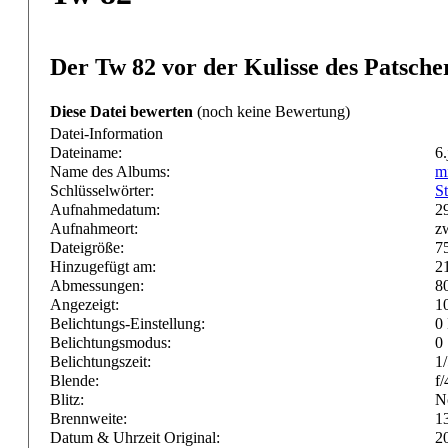
Der Tw 82 vor der Kulisse des Patsche
Diese Datei bewerten
(noch keine Bewertung)
Datei-Information
Dateiname:
6.
Name des Albums:
m
Schlüsselwörter:
St
Aufnahmedatum:
2
Aufnahmeort:
z
Dateigröße:
7
Hinzugefügt am:
2
Abmessungen:
8
Angezeigt:
1
Belichtungs-Einstellung:
0
Belichtungsmodus:
0
Belichtungszeit:
1
Blende:
f/
Blitz:
N
Brennweite:
1
Datum & Uhrzeit Original:
2