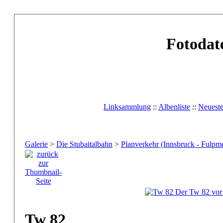
Fotodat
Linksammlung
::
Albenliste
::
Neuest
Galerie
>
Die Stubaitalbahn
>
Planverkehr (Innsbruck - Fulpm
Tw 82