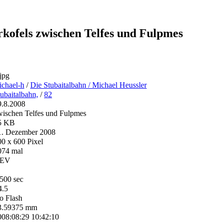
rkofels zwischen Telfes und Fulpmes
jpg
ichael-h
/
Die Stubaitalbahn / Michael Heussler
ubaitalbahn,
/
82
9.8.2008
wischen Telfes und Fulpmes
5 KB
1. Dezember 2008
00 x 600 Pixel
074 mal
 EV
/500 sec
4.5
o Flash
3.59375 mm
008:08:29 10:42:10