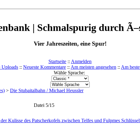
enbank | Schmalspurig durch Ã–s
Vier Jahreszeiten, eine Spur!
Startseite
::
Anmelden
e Uploads
::
Neueste Kommentare
::
Am meisten angesehen
::
Am beste
Wähle Sprache:
es)
>
Die Stubaitalbahn / Michael Heussler
Datei 5/15