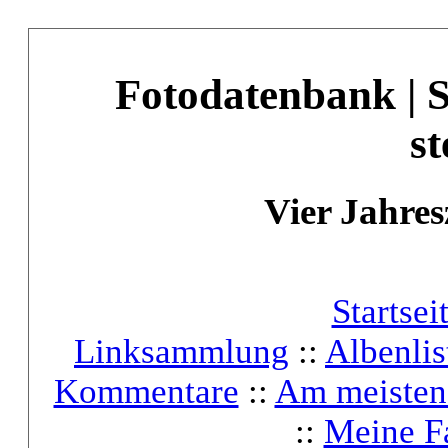
Fotodatenbank | 
st
Vier Jahres
Startsei
Linksammlung
::
Albenlis
Kommentare
::
Am meisten
::
Meine F