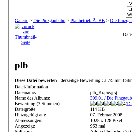
W
Galerie
>
Die Pinzgaubahn
>
Planbetrieb Ã–BB
>
Die Pinzga
Date
plb
Diese Datei bewerten
- derzeitige Bewertung : 3.7/5 mit 3 St
Datei-Information
Dateiname:
plb_Kopie.jpg
Name des Albums:
399.01
/
Die Pinzgaub
Bewertung (3 Stimmen):
(
De
Dateigröße:
114 KB
Hinzugefügt am:
07. Februar 2008
Abmessungen:
1028 x 128 Pixel
Angezeigt:
963 mal
Software:
Adobe Photoshop 7.0