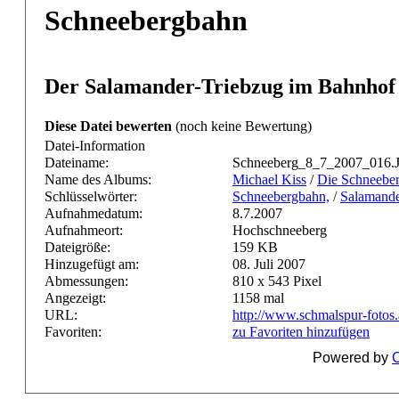
Schneebergbahn
Der Salamander-Triebzug im Bahnhof
Diese Datei bewerten
(noch keine Bewertung)
Datei-Information
Dateiname:
Schneeberg_8_7_2007_016.
Name des Albums:
Michael Kiss
/
Die Schneeber
Schlüsselwörter:
Schneebergbahn,
/
Salamande
Aufnahmedatum:
8.7.2007
Aufnahmeort:
Hochschneeberg
Dateigröße:
159 KB
Hinzugefügt am:
08. Juli 2007
Abmessungen:
810 x 543 Pixel
Angezeigt:
1158 mal
URL:
http://www.schmalspur-fotos
Favoriten:
zu Favoriten hinzufügen
Powered by
C