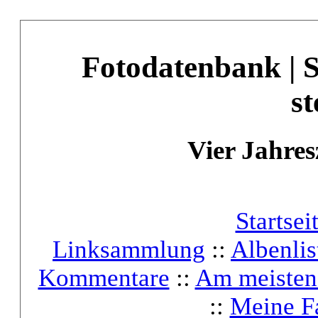
Fotodatenbank | 
st
Vier Jahres
Startsei
Linksammlung
::
Albenlis
Kommentare
::
Am meisten
::
Meine F